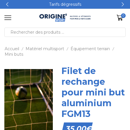
Tarifs dégressifs
0
Accueil
Matériel multisport
Équipement terrain
/
/
/
Mini buts
Filet de
rechange
pour mini but
aluminium
FGM13
35,00
€