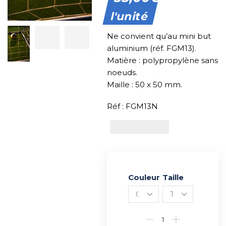
l'unité
Ne convient qu’au mini but
aluminium (réf. FGM13).
Matière : polypropylène sans
noeuds.
Maille : 50 x 50 mm.
Réf : FGM13N
Couleur
Alternative:
Taille