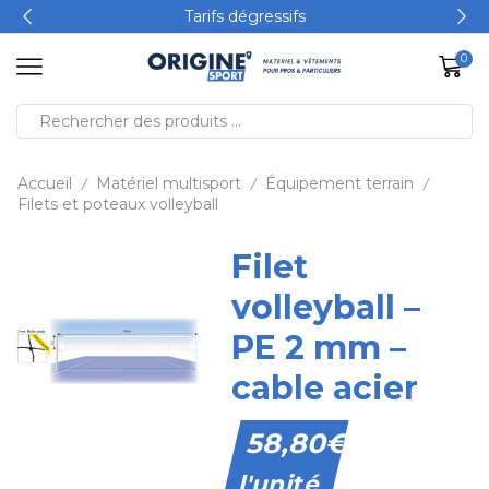
Tarifs dégressifs
0
Accueil
Matériel multisport
Équipement terrain
/
/
/
Filets et poteaux volleyball
Filet
volleyball –
PE 2 mm –
cable acier
58,80
€
l'unité