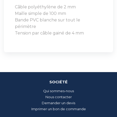
Câble polyéthylène de 2 mm
Maille simple de 100 mm
Bande PVC blanche sur tout le
périmètre
Tension par câble gainé de 4 mm
SOCIÉTÉ
Qui sommes-nous
Nous contacter
Demander un devis
Imprimer un bon de commande