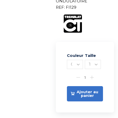
ONDULATOIRE
REF: FI129
Couleur
Alternative:
Taille
Ajouter au
panier