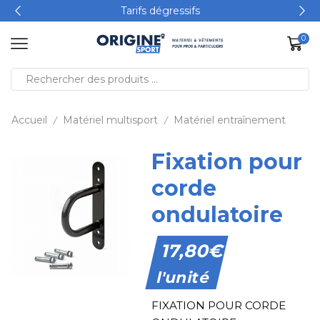
Tarifs dégressifs
0
Accueil
Matériel multisport
Matériel entraînement
/
/
Fixation pour
corde
ondulatoire
17,80
€
l'unité
FIXATION POUR CORDE