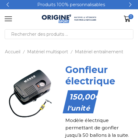
Produits 100% personnalisables
0
Accueil
Matériel multisport
Matériel entraînement
/
/
Gonfleur
électrique
150,00
€
l'unité
Modèle électrique
permettant de gonfler
jusqu’à 50 ballons à la suite.