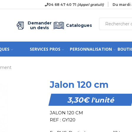
04 68 47 40 71
(Appel gratuit)
Du mardi 
Demander
Catalogues
un devis
QUES
SERVICES PROS
PERSONNALISATION
BOUTI
nement
Jalon 120 cm
3,30
€
l'unité
JALON 120 CM
REF : GY120