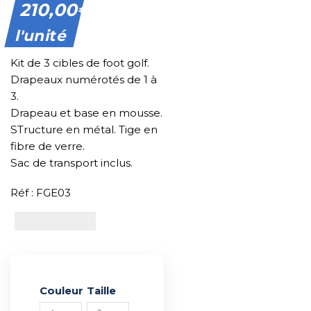
210,00
€
l'unité
Kit de 3 cibles de foot golf.
Drapeaux numérotés de 1 à
3.
Drapeau et base en mousse.
STructure en métal. Tige en
fibre de verre.
Sac de transport inclus.
Réf : FGE03
Couleur
Alternative:
Taille