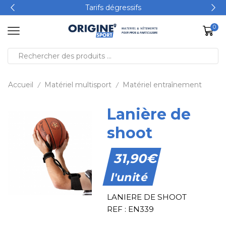
Tarifs dégressifs
0
Accueil
Matériel multisport
Matériel entraînement
/
/
Lanière de
shoot
31,90
€
l'unité
LANIERE DE SHOOT
REF : EN339