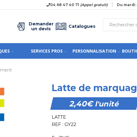
04 68 47 40 71
(Appel gratuit)
Du mardi 
Demander
Catalogues
un devis
QUES
SERVICES PROS
PERSONNALISATION
BOUTI
nement
Latte de marquag
2,40
€
l'unité
LATTE
REF : GY22