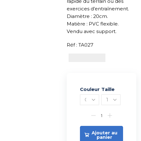
rapide du terrain ou des
exercices d’entraînement.
Diamètre : 20cm.
Matière : PVC flexible.
Vendu avec support.
Réf : TA027
Couleur
Alternative:
Taille
Ajouter au
panier