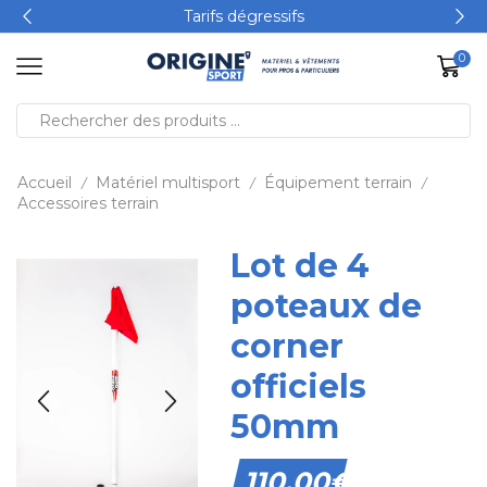
Tarifs dégressifs
0
Accueil
Matériel multisport
Équipement terrain
/
/
/
Accessoires terrain
Lot de 4
poteaux de
corner
officiels
50mm
110,00
€