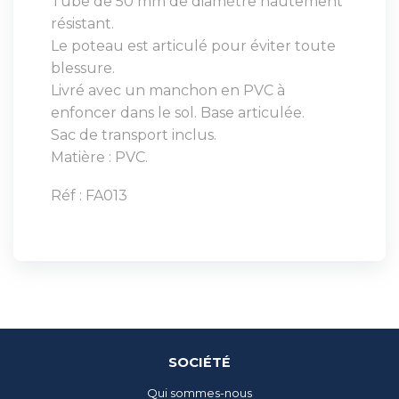
Tube de 50 mm de diamètre hautement
résistant.
Le poteau est articulé pour éviter toute
blessure.
Livré avec un manchon en PVC à
enfoncer dans le sol. Base articulée.
Sac de transport inclus.
Matière : PVC.
Réf : FA013
SOCIÉTÉ
Qui sommes-nous