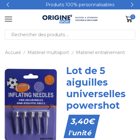
Produits 100% personnalisables
0
Accueil
Matériel multisport
Matériel entraînement
/
/
Lot de 5
aiguilles
universelles
powershot
3,40
€
l'unité