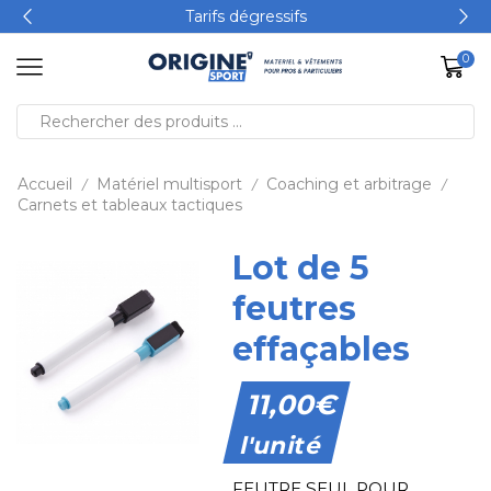
Tarifs dégressifs
0
Accueil
Matériel multisport
Coaching et arbitrage
/
/
/
Carnets et tableaux tactiques
Lot de 5
feutres
effaçables
11,00
€
l'unité
FEUTRE SEUL POUR