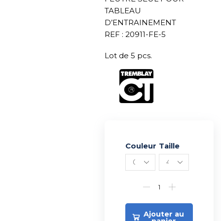
TABLEAU
D’ENTRAINEMENT
REF : 20911-FE-5
Lot de 5 pcs.
Couleur
Alternative:
Taille
Ajouter au
panier