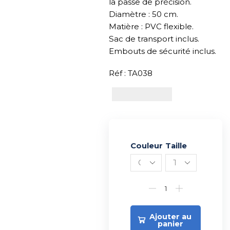
la passe de précision.
Diamètre : 50 cm.
Matière : PVC flexible.
Sac de transport inclus.
Embouts de sécurité inclus.
Réf : TA038
Couleur
Alternative:
Taille
Ajouter au
panier