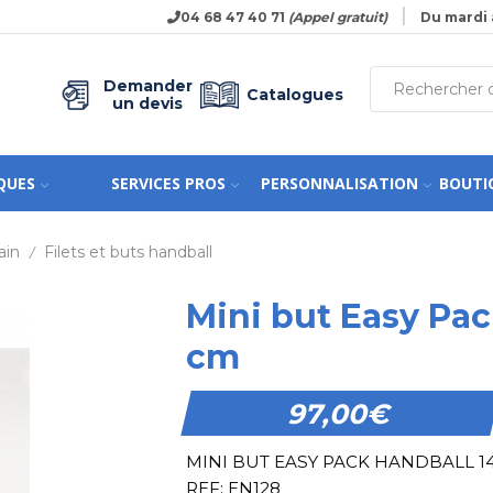
04 68 47 40 71
(Appel gratuit)
Du mardi 
Demander
Catalogues
un devis
QUES
SERVICES PROS
PERSONNALISATION
BOUTI
ain
Filets et buts handball
/
Mini but Easy Pac
cm
97,00
€
MINI BUT EASY PACK HANDBALL 14
REF: EN128