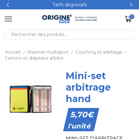
Tarifs dégressifs
0
Accueil
Matériel multisport
Coaching et arbitrage
/
/
/
Cartons et drapeaux arbitre
Mini-set
arbitrage
hand
5,70
€
l'unité
MINI-SET D’ARBITRAGE