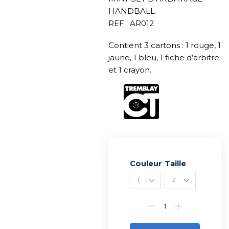
HANDBALL
REF : AR012
Contient 3 cartons : 1 rouge, 1
jaune, 1 bleu, 1 fiche d’arbitre
et 1 crayon.
Couleur
Alternative:
Taille