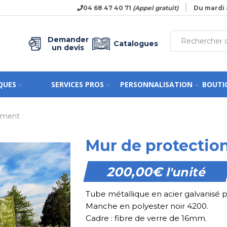
04 68 47 40 71
(Appel gratuit)
Du mardi 
Demander
Catalogues
un devis
QUES
SERVICES PROS
PERSONNALISATION
BOUTI
nement
Mur de protectio
200,00
€
l'unité
Tube métallique en acier galvanisé p
Manche en polyester noir 4200.
Cadre : fibre de verre de 16mm.