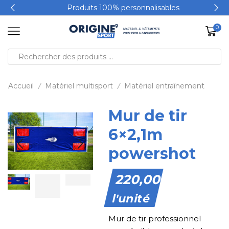
Produits 100% personnalisables
0
Accueil
Matériel multisport
Matériel entraînement
/
/
Mur de tir
6×2,1m
powershot
220,00
€
l'unité
Mur de tir professionnel