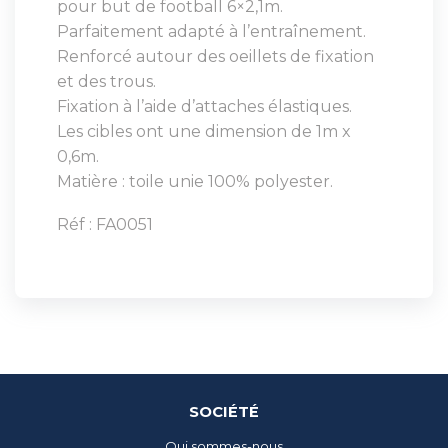
pour but de football 6×2,1m.
Parfaitement adapté à l’entraînement.
Renforcé autour des oeillets de fixation
et des trous.
Fixation à l’aide d’attaches élastiques.
Les cibles ont une dimension de 1m x
0,6m.
Matière : toile unie 100% polyester.
Réf : FA0051
SOCIÉTÉ
Qui sommes-nous