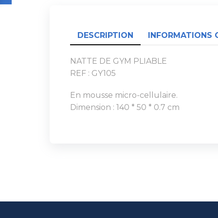
DESCRIPTION
INFORMATIONS 
NATTE DE GYM PLIABLE
REF : GY105
En mousse micro-cellulaire.
Dimension : 140 * 50 * 0.7 cm