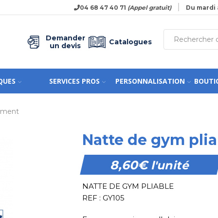
04 68 47 40 71
(Appel gratuit)
Du mardi 
Demander
Catalogues
un devis
QUES
SERVICES PROS
PERSONNALISATION
BOUTI
nement
Natte de gym plia
8,60
€
l'unité
NATTE DE GYM PLIABLE
REF : GY105