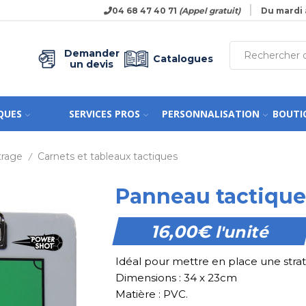
04 68 47 40 71
(Appel gratuit)
Du mardi 
Demander
Catalogues
un devis
QUES
SERVICES PROS
PERSONNALISATION
BOUTI
trage
Carnets et tableaux tactiques
/
Panneau tactique
16,00
€
l'unité
Idéal pour mettre en place une stra
Dimensions : 34 x 23cm
Matière : PVC.