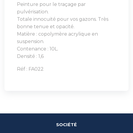
Peinture pour le traçage par
pulvérisation.
Totale innocuité pour vos gazons. Très
bonne tenue et opacité.
Matière : copolymère acrylique en
suspension.
Contenance : 10L.
Densité : 1,6
Réf : FA022
SOCIÉTÉ