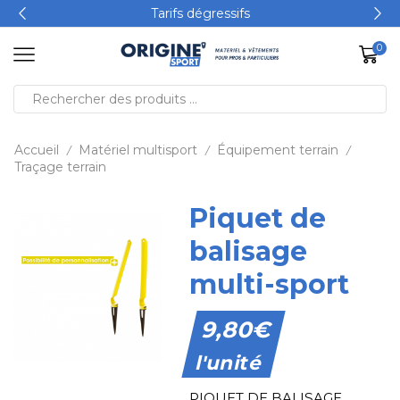
Tarifs dégressifs
0
Accueil
Matériel multisport
Équipement terrain
/
/
/
Traçage terrain
Piquet de
balisage
multi-sport
9,80
€
l'unité
PIQUET DE BALISAGE