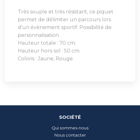
Très souple et très résistant, ce piquet
permet de délimiter un parcours lors
d’un évènement sportif. Possibilité de
personnalisation.
Hauteur totale : 70 cm.
Hauteur hors-sol : 50 cm.
Coloris : Jaune, Rouge.
SOCIÉTÉ
Qui sommes-nous
Nous contacter