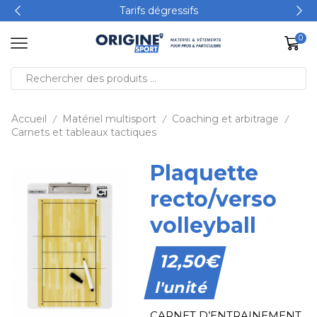
Tarifs dégressifs
0
Accueil
Matériel multisport
Coaching et arbitrage
/
/
/
Carnets et tableaux tactiques
Plaquette
recto/verso
volleyball
12,50
€
l'unité
CARNET D’ENTRAINEMENT