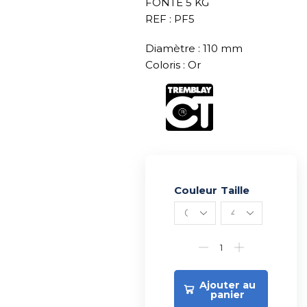
FONTE 5 KG
REF : PF5
Diamètre : 110 mm
Coloris : Or
Couleur
Alternative:
Taille
Ajouter au
panier