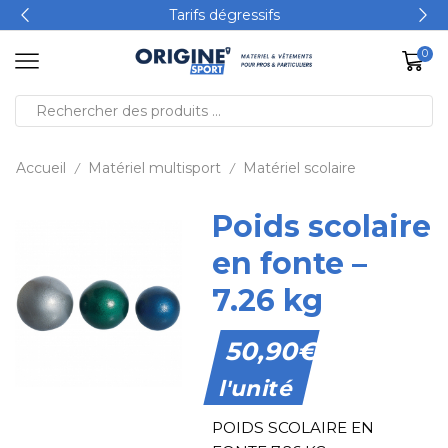
Tarifs dégressifs
0
Accueil
Matériel multisport
Matériel scolaire
/
/
Poids scolaire
en fonte –
7.26 kg
50,90
€
l'unité
POIDS SCOLAIRE EN