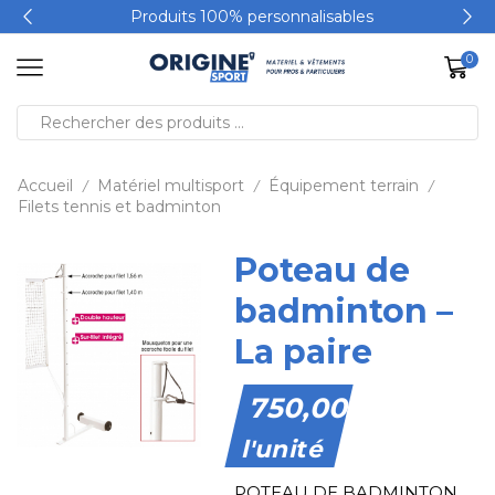
Produits 100% personnalisables
0
Accueil
Matériel multisport
Équipement terrain
/
/
/
Filets tennis et badminton
Poteau de
badminton –
La paire
750,00
€
l'unité
POTEAU DE BADMINTON