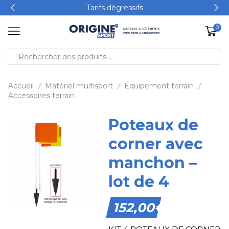
Tarifs dégressifs
0
Accueil
Matériel multisport
Équipement terrain
/
/
/
Accessoires terrain
Poteaux de
corner avec
manchon –
lot de 4
152,00
€