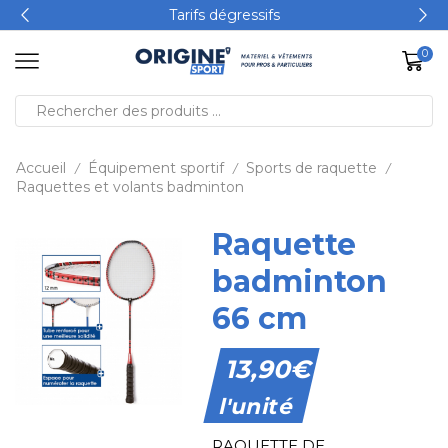
Tarifs dégressifs
0
Accueil
Équipement sportif
Sports de raquette
/
/
/
Raquettes et volants badminton
Raquette
badminton
66 cm
13,90
€
l'unité
RAQUETTE DE