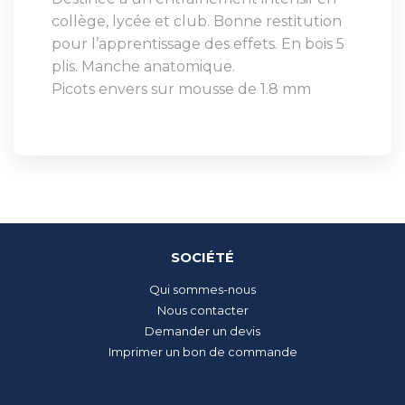
collège, lycée et club. Bonne restitution
pour l’apprentissage des effets. En bois 5
plis. Manche anatomique.
Picots envers sur mousse de 1.8 mm
SOCIÉTÉ
Qui sommes-nous
Nous contacter
Demander un devis
Imprimer un bon de commande