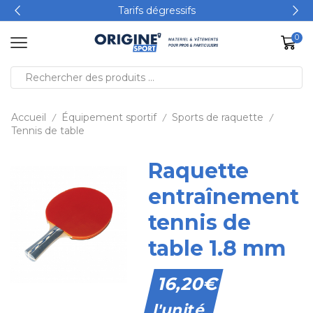
Tarifs dégressifs
0
Accueil
Équipement sportif
Sports de raquette
/
/
/
Tennis de table
Raquette
entraînement
tennis de
table 1.8 mm
16,20
€
l'unité