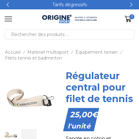
Tarifs dégressifs
0
Accueil
Matériel multisport
Équipement terrain
/
/
/
Filets tennis et badminton
Régulateur
central pour
filet de tennis
25,00
€
l'unité
Sangle en coton et