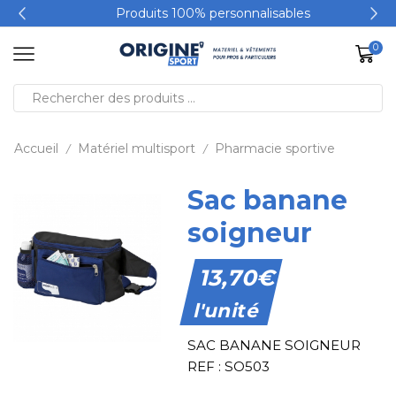
Produits 100% personnalisables
0
Accueil
Matériel multisport
Pharmacie sportive
/
/
Sac banane
soigneur
13,70
€
l'unité
SAC BANANE SOIGNEUR
REF : SO503