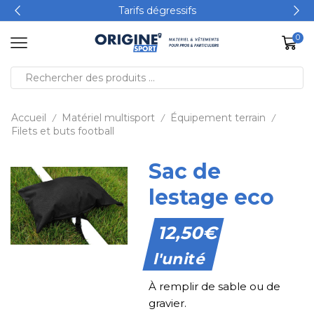
Tarifs dégressifs
0
Accueil
Matériel multisport
Équipement terrain
/
/
/
Filets et buts football
Sac de
lestage eco
12,50
€
l'unité
À remplir de sable ou de
gravier.