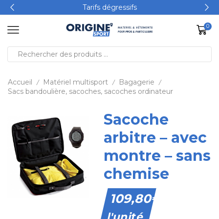
Tarifs dégressifs
0
Accueil
Matériel multisport
Bagagerie
/
/
/
Sacs bandoulière, sacoches, sacoches ordinateur
Sacoche
arbitre – avec
montre – sans
chemise
109,80
€
l'unité