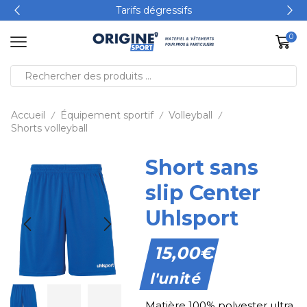
Tarifs dégressifs
0
Accueil
Équipement sportif
Volleyball
/
/
/
Shorts volleyball
Short sans
slip Center
Uhlsport
15,00
€
l'unité
Matière 100% polyester ultra