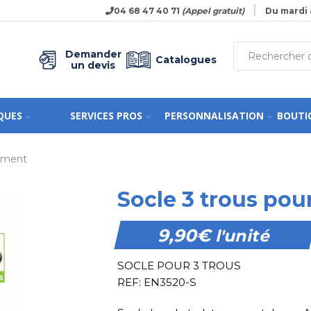
04 68 47 40 71
(Appel gratuit)
Du mardi 
Demander
Catalogues
un devis
QUES
SERVICES PROS
PERSONNALISATION
BOUTI
nement
Socle 3 trous pou
9,90
€
l'unité
SOCLE POUR 3 TROUS
REF: EN3520-S