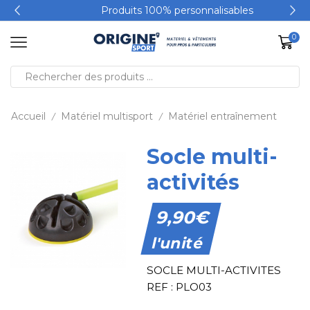
Produits 100% personnalisables
0
Accueil
Matériel multisport
Matériel entraînement
/
/
Socle multi-
activités
9,90
€
l'unité
SOCLE MULTI-ACTIVITES
REF : PLO03