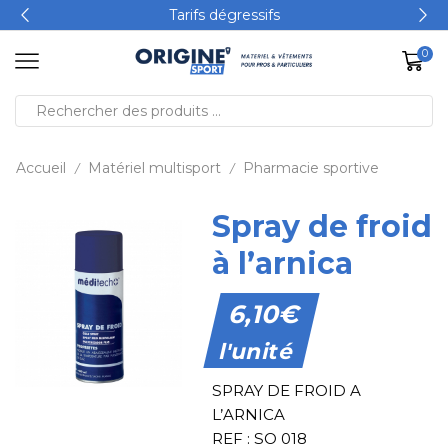
Tarifs dégressifs
0
Accueil
Matériel multisport
Pharmacie sportive
/
/
Spray de froid
à l’arnica
6,10
€
l'unité
SPRAY DE FROID A
L’ARNICA
REF : SO 018