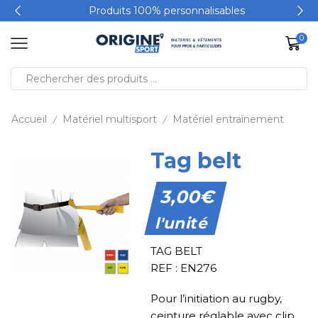
Produits 100% personnalisables
0
Accueil
Matériel multisport
Matériel entraînement
/
/
Tag belt
3,00
€
l'unité
TAG BELT
REF : EN276
Pour l’initiation au rugby,
ceinture réglable avec clip