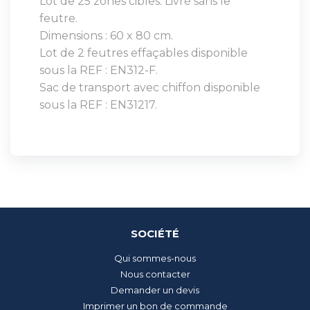
Lot de 25 zones cibles. Livré sans le
feutre.
Dimensions : 60 x 80 cm.
Lot de 2 feutres effaçables disponible
sous la REF : EN312-F.
Sac de transport avec chiffon disponible
sous la REF : EN31217.
SOCIÉTÉ
Qui sommes-nous
Nous contacter
Demander un devis
Imprimer un bon de commande