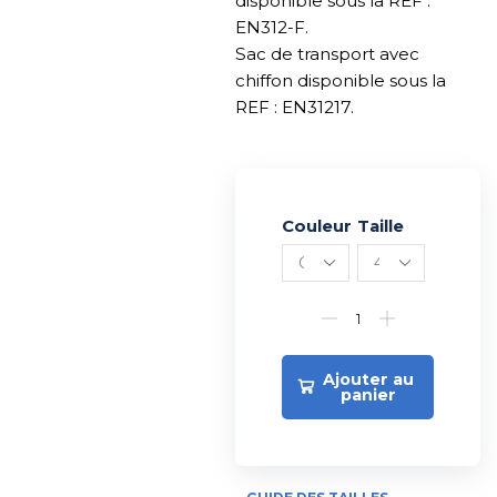
disponible sous la REF :
EN312-F.
Sac de transport avec
chiffon disponible sous la
REF : EN31217.
Couleur
Alternative:
Taille
Ajouter au
panier