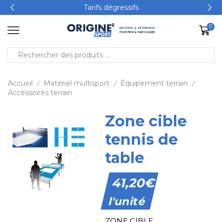
Tarifs dégressifs
0
Accueil
Matériel multisport
Équipement terrain
/
/
/
Accessoires terrain
Zone cible
tennis de
table
41,20
€
l'unité
ZONE CIBLE