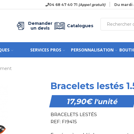
04 68 47 40 71
(Appel gratuit)
Du mardi 
Demander
Catalogues
un devis
QUES
SERVICES PROS
PERSONNALISATION
BOUTI
nement
Bracelets lestés 1.
17,90
€
l'unité
BRACELETS LESTÉS
REF: FI9415