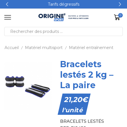
Tarifs dégressifs
0
Accueil
Matériel multisport
Matériel entraînement
/
/
Bracelets
lestés 2 kg –
La paire
21,20
€
l'unité
BRACELETS LESTÉS