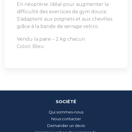
En néoprène. Idéal pour augmenter la
difficulté des exercices de gym douce.
S’adaptent aux poignets et aux chevilles
grâce à la bande de serrage velcro.
Vendu la paire – 2 kg chacun
Colori: Bleu
SOCIÉTÉ
Qui sommes-nous
Nous contacter
Demander un devis