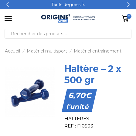
Tarifs dégressifs
0
Accueil
Matériel multisport
Matériel entraînement
/
/
Haltère – 2 x
500 gr
6,70
€
l'unité
HALTERES
REF : FI0503