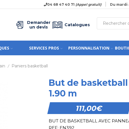
04 68 47 40 71
(Appel gratuit)
Du mardi 
Demander
Catalogues
un devis
QUES
SERVICES PROS
PERSONNALISATION
BOUTI
ain
Paniers basketball
/
But de basketball
1.90 m
111,00
€
BUT DE BASKETBALL AVEC PANNEAU
REF: EN392