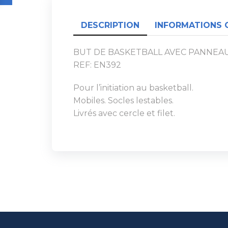
DESCRIPTION
INFORMATIONS 
BUT DE BASKETBALL AVEC PANNEAU –
REF: EN392
Pour l’initiation au basketball.
Mobiles. Socles lestables.
Livrés avec cercle et filet.