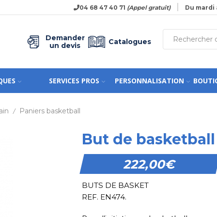
04 68 47 40 71
(Appel gratuit)
Du mardi 
Demander
Catalogues
un devis
QUES
SERVICES PROS
PERSONNALISATION
BOUTI
ain
Paniers basketball
/
But de basketball
222,00
€
BUTS DE BASKET
REF. EN474.