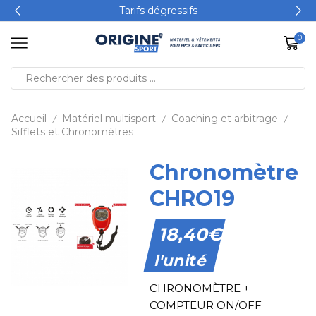
Tarifs dégressifs
0
Accueil
Matériel multisport
Coaching et arbitrage
/
/
/
Sifflets et Chronomètres
Chronomètre
CHRO19
18,40
€
l'unité
CHRONOMÈTRE +
COMPTEUR ON/OFF