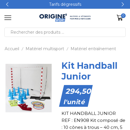
Tarifs dégressifs
0
Accueil
Matériel multisport
Matériel entraînement
/
/
Kit Handball
Junior
294,50
€
l'unité
KIT HANDBALL JUNIOR
REF : EN908 Kit composé de
: 10 cônes à trous – 40 cm, 5