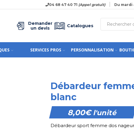
04 68 47 40 71
(Appel gratuit)
Du mardi 
Demander
Catalogues
un devis
QUES
SERVICES PROS
PERSONNALISATION
BOUTI
Débardeur femme
blanc
8,00
€
l'unité
Débardeur sport femme dos nageu