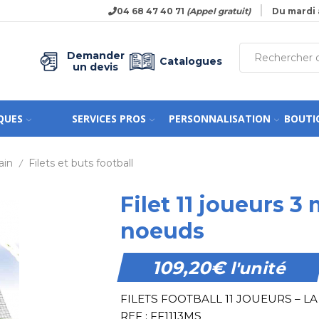
04 68 47 40 71
(Appel gratuit)
Du mardi 
Demander
Catalogues
un devis
QUES
SERVICES PROS
PERSONNALISATION
BOUTI
ain
Filets et buts football
/
Filet 11 joueurs 3
noeuds
109,20
€
l'unité
FILETS FOOTBALL 11 JOUEURS – LA
REF : FF1113MS