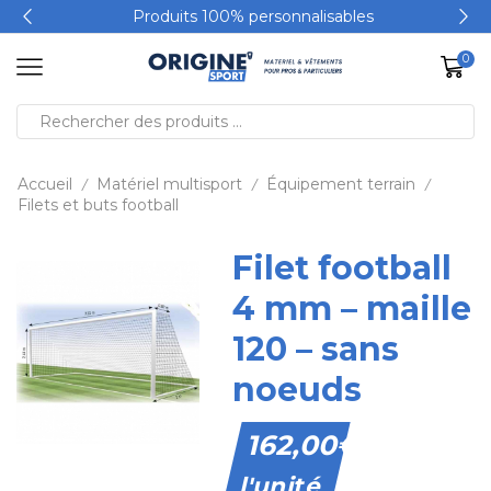
Produits 100% personnalisables
0
Accueil
Matériel multisport
Équipement terrain
/
/
/
Filets et buts football
Filet football
4 mm – maille
120 – sans
noeuds
162,00
€
l'unité