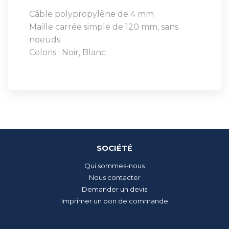
Câble polypropylène de 4 mm
Maille carrée simple de 120 mm, sans
noeuds
Coloris : Noir, Blanc
SOCIÉTÉ
Qui sommes-nous
Nous contacter
Demander un devis
Imprimer un bon de commande