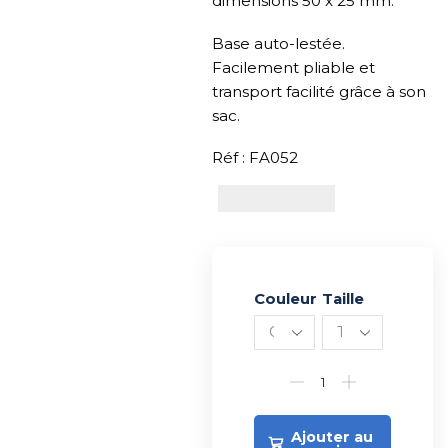
dimensions 50 x 25 mm.
Base auto-lestée.
Facilement pliable et
transport facilité grâce à son
sac.
Réf : FA052
Couleur
Alternative:
Taille
Ajouter au