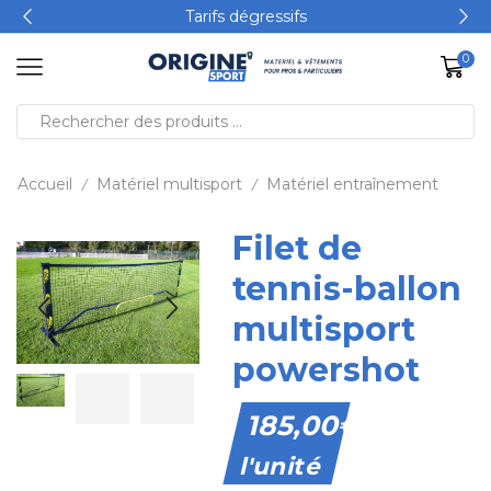
Tarifs dégressifs
0
Accueil
Matériel multisport
Matériel entraînement
/
/
Filet de
tennis-ballon
multisport
powershot
185,00
€
l'unité