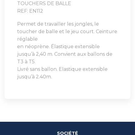
TOUCHERS DE BALLE
REF: EN112
Permet de travailler les jongles, le
toucher de balle et le jeu court. Ceinture
réglable
en néoprène. Élastique extensible
jusqu’à 2,40 m. Convient aux ballons de
T3 à T5.
Livré sans ballon. Elastique extensible
jusqu’à 2.40m.
SOCIÉTÉ