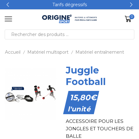
Tarifs dégressifs
0
Accueil
Matériel multisport
Matériel entraînement
/
/
Juggle
Football
15,80
€
l'unité
ACCESSOIRE POUR LES
JONGLES ET TOUCHERS DE
BALLE